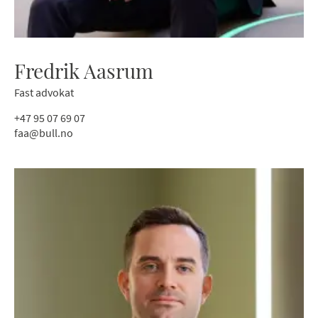
Fredrik Aasrum
Fast advokat
+47 95 07 69 07
faa@bull.no