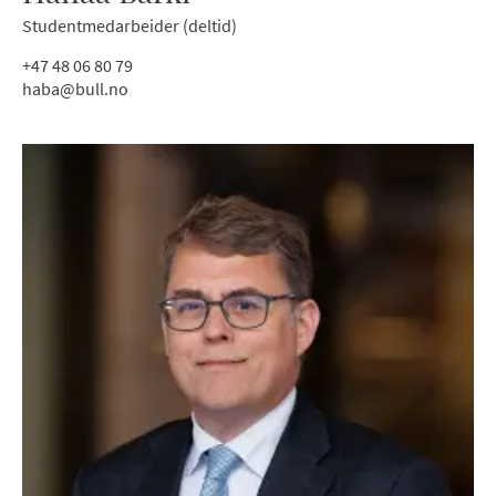
Studentmedarbeider (deltid)
+47 48 06 80 79
haba@bull.no