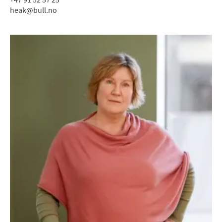
heak@bull.no