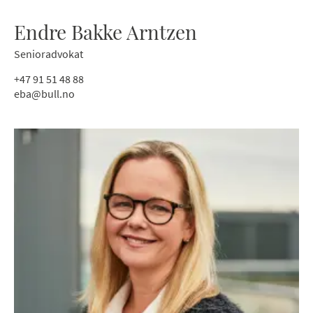
Endre Bakke Arntzen
Senioradvokat
+47 91 51 48 88
eba@bull.no