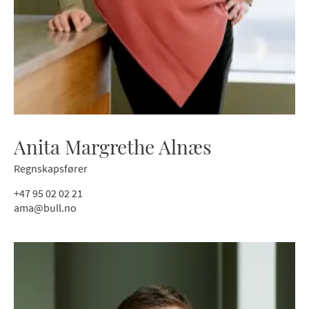
Anita Margrethe Alnæs
Regnskapsfører
+47 95 02 02 21
ama@bull.no