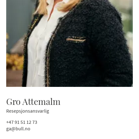
Gro Attemalm
Resepsjonsansvarlig
+47 91 51 12 73
ga@bull.no