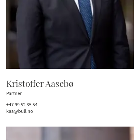
Kristoffer Aasebø
Partner
+47 99 52 35 54
kaa@bull.no