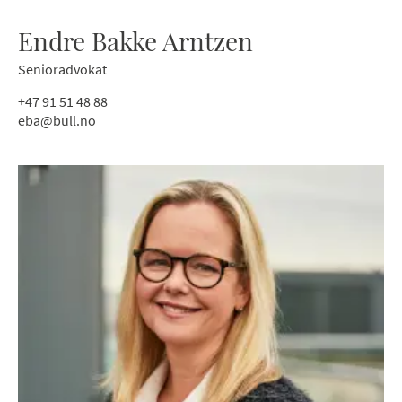
Endre Bakke Arntzen
Senioradvokat
+47 91 51 48 88
eba@bull.no