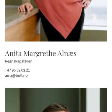
Anita Margrethe Alnæs
Regnskapsfører
+47 95 02 02 21
ama@bull.no