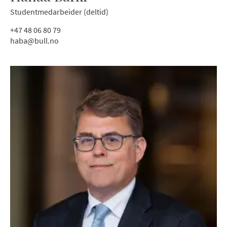
Studentmedarbeider (deltid)
+47 48 06 80 79
haba@bull.no