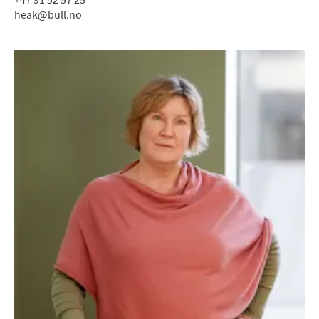
heak@bull.no