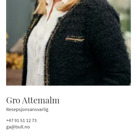
Gro Attemalm
Resepsjonsansvarlig
+47 91 51 12 73
ga@bull.no