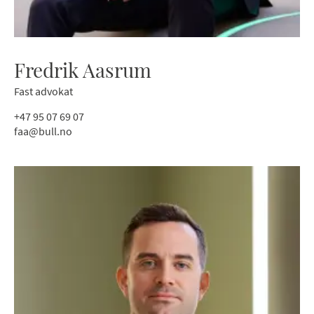
Fredrik Aasrum
Fast advokat
+47 95 07 69 07
faa@bull.no