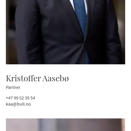
Kristoffer Aasebø
Partner
+47 99 52 35 54
kaa@bull.no