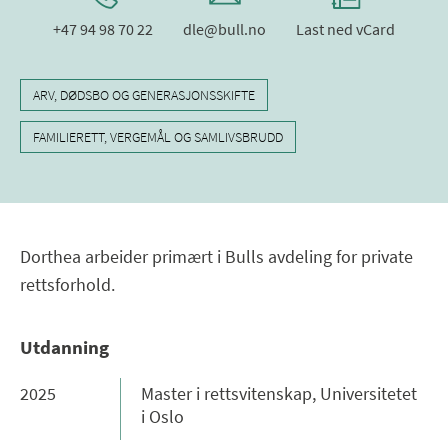
+47 94 98 70 22
dle@bull.no
Last ned vCard
ARV, DØDSBO OG GENERASJONSSKIFTE
FAMILIERETT, VERGEMÅL OG SAMLIVSBRUDD
Dorthea arbeider primært i Bulls avdeling for private
rettsforhold.
Utdanning
2025
Master i rettsvitenskap, Universitetet
i Oslo