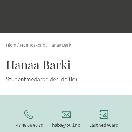
Hjem
/
Menneskene
/
Hanaa Barki
Hanaa Barki
Studentmedarbeider (deltid)
+47 48 06 80 79
haba@bull.no
Last ned vCard