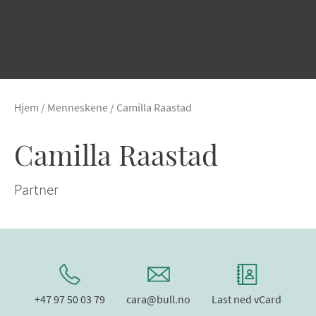
Hjem
/
Menneskene
/
Camilla Raastad
Camilla Raastad
Partner
+47 97 50 03 79
cara@bull.no
Last ned vCard