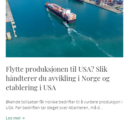
Flytte produksjonen til USA? Slik
håndterer du avvikling i Norge og
etablering i USA
Økende tollsatser får norske bedrifter til å vurdere produksjon i
USA. Før bedriften tar steget over Atlanteren, må d...
Les mer