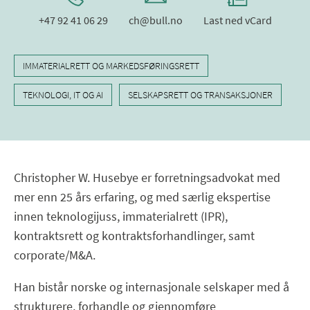
+47 92 41 06 29
ch@bull.no
Last ned vCard
IMMATERIALRETT OG MARKEDSFØRINGSRETT
TEKNOLOGI, IT OG AI
SELSKAPSRETT OG TRANSAKSJONER
Christopher W. Husebye er forretningsadvokat med
mer enn 25 års erfaring, og med særlig ekspertise
innen teknologijuss, immaterialrett (IPR),
kontraktsrett og kontraktsforhandlinger, samt
corporate/M&A.
Han bistår norske og internasjonale selskaper med å
strukturere, forhandle og gjennomføre