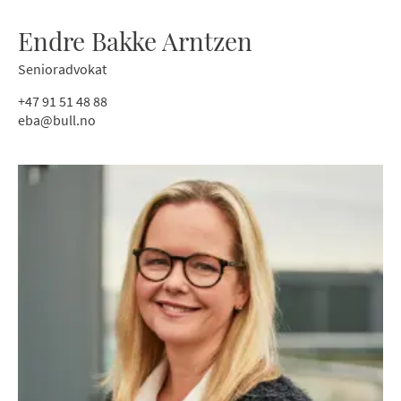
Endre Bakke Arntzen
Senioradvokat
+47 91 51 48 88
eba@bull.no