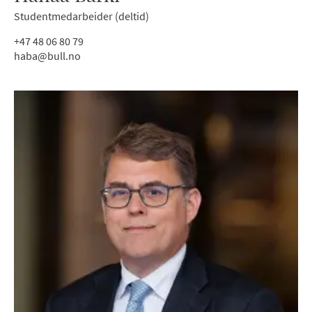
Studentmedarbeider (deltid)
+47 48 06 80 79
haba@bull.no