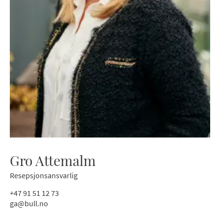
Gro Attemalm
Resepsjonsansvarlig
+47 91 51 12 73
ga@bull.no