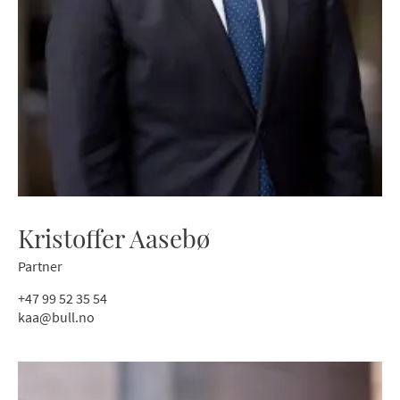
Kristoffer Aasebø
Partner
+47 99 52 35 54
kaa@bull.no