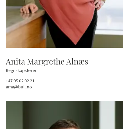
Anita Margrethe Alnæs
Regnskapsfører
+47 95 02 02 21
ama@bull.no