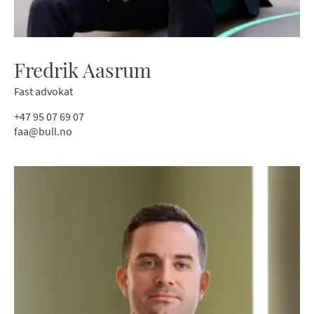
Fredrik Aasrum
Fast advokat
+47 95 07 69 07
faa@bull.no