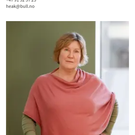
heak@bull.no