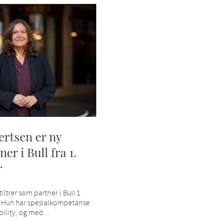
ertsen er ny
er i Bull fra 1.
r
iltrer som partner i Bull 1.
 Hun har spesialkompetanse
ility, og med...