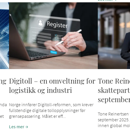
ng
Digitoll – en omveltning for
Tone Rein
logistikk og industri
skattepartn
septembe
mnda
Norge innfører Digitoll-reformen, som krever
fullstendige digitale tollopplysninger før
Tone Reinertsen t
det
grensepassering. Målet er eff...
september 2025.
innen global mob
Les mer