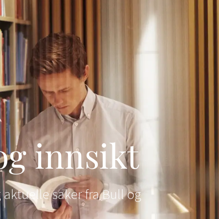
og innsikt
 aktuelle saker fra Bull og