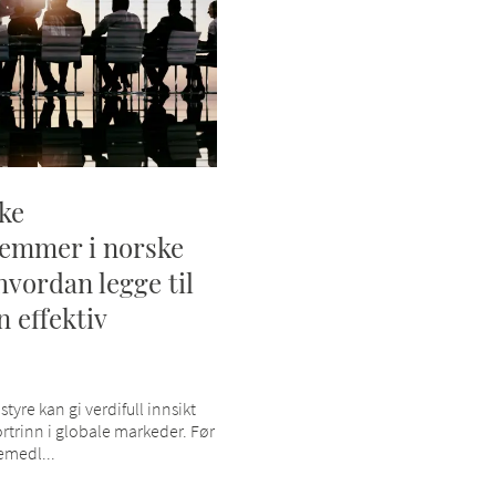
ke
emmer i norske
hvordan legge til
n effektiv
styre kan gi verdifull innsikt
rtrinn i globale markeder. Før
emedl...