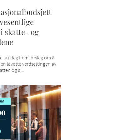
asjonalbudsjett
vesentlige
i skatte- og
lene
 la i dag frem forslag om å
den laveste verdsettingen av
atten og ø...