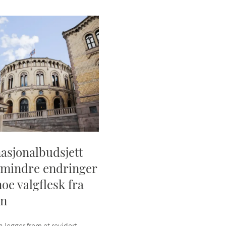
asjonalbudsjett
 mindre endringer
noe valgflesk fra
en
 legger frem et revidert