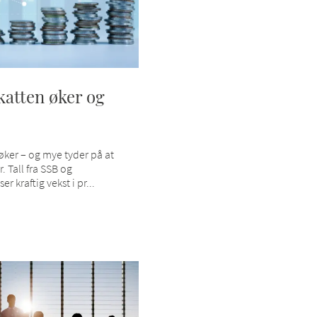
atten øker og
ker – og mye tyder på at
. Tall fra SSB og
er kraftig vekst i pr...