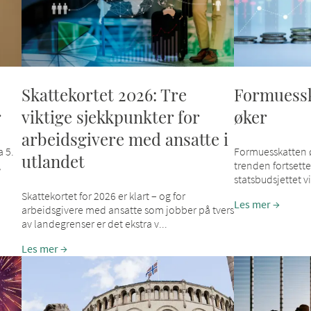
Skattekortet 2026: Tre
Formuessk
r
viktige sjekkpunkter for
øker
arbeidsgivere med ansatte i
a 5.
Formuesskatten ø
utlandet
,
trenden fortsetter
statsbudsjettet vis
Skattekortet for 2026 er klart – og for
Les mer
arbeidsgivere med ansatte som jobber på tvers
av landegrenser er det ekstra v...
Les mer