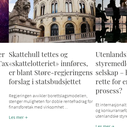
er
Skattehull tettes og
Utenlands
Tax
«skattelotteriet» innføres,
styremedl
er blant Støre-regjeringens
selskap – 
forslag i statsbudsjettet
rette for e
prosess?
Regjeringen avvikler borettslagsmodellen,
stenger muligheten for doble rentefradrag for
Et internasjonalt 
finansforetak med virksomhet ...
og konkurransefo
utenlandske styr
Les mer
Les mer