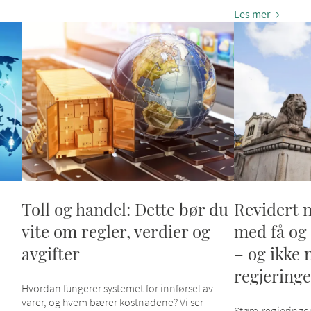
Les mer
Toll og handel: Dette bør du
Revidert n
vite om regler, verdier og
med få og
avgifter
– og ikke 
regjering
Hvordan fungerer systemet for innførsel av
varer, og hvem bærer kostnadene? Vi ser
Støre-regjeringen