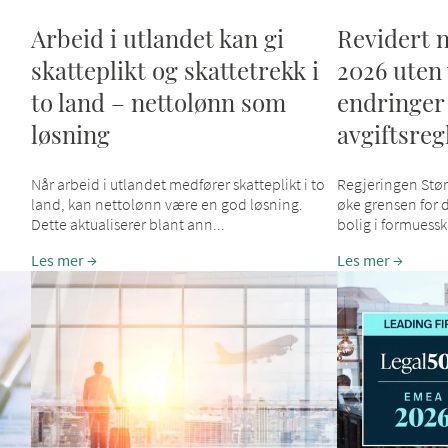
Arbeid i utlandet kan gi
Revidert n
skatteplikt og skattetrekk i
2026 uten 
to land – nettolønn som
endringer 
løsning
avgiftsreg
Når arbeid i utlandet medfører skatteplikt i to
Regjeringen Støre
land, kan nettolønn være en god løsning.
øke grensen for 
Dette aktualiserer blant ann...
bolig i formuessk
Les mer
Les mer