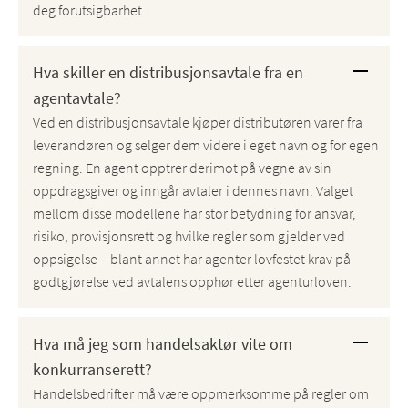
deg forutsigbarhet.
Hva skiller en distribusjonsavtale fra en
agentavtale?
Ved en distribusjonsavtale kjøper distributøren varer fra
leverandøren og selger dem videre i eget navn og for egen
regning. En agent opptrer derimot på vegne av sin
oppdragsgiver og inngår avtaler i dennes navn. Valget
mellom disse modellene har stor betydning for ansvar,
risiko, provisjonsrett og hvilke regler som gjelder ved
oppsigelse – blant annet har agenter lovfestet krav på
godtgjørelse ved avtalens opphør etter agenturloven.
Hva må jeg som handelsaktør vite om
konkurranserett?
Handelsbedrifter må være oppmerksomme på regler om