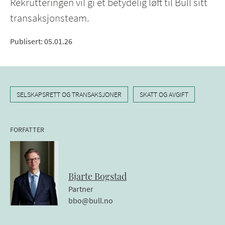
Rekrutteringen vil gi et betydelig løft til Bull sitt
transaksjonsteam.
Publisert
:
05.01.26
SELSKAPSRETT OG TRANSAKSJONER
SKATT OG AVGIFT
FORFATTER
Bjarte
Bogstad
Partner
bbo@bull.no