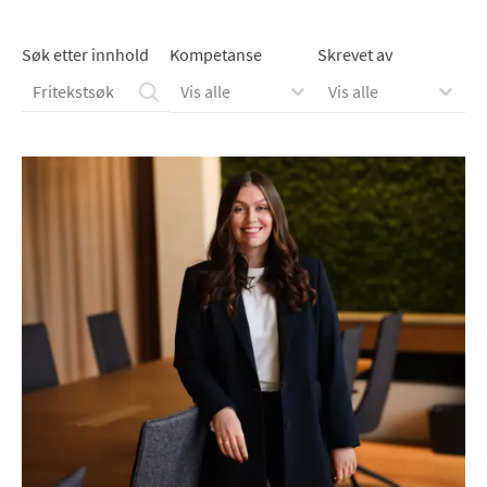
Søk etter innhold
Kompetanse
Skrevet av
Vis alle
Vis alle