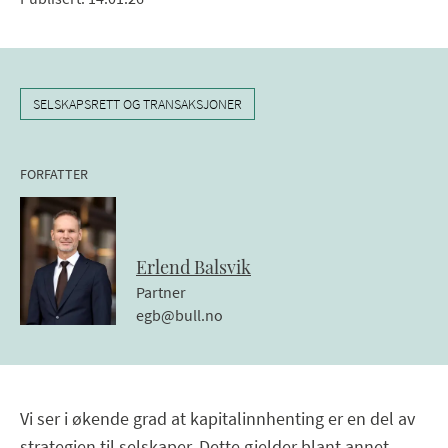
SELSKAPSRETT OG TRANSAKSJONER
FORFATTER
Erlend
Balsvik
Partner
egb@bull.no
Vi ser i økende grad at kapitalinnhenting er en del av
strategien til selskaper. Dette gjelder blant annet