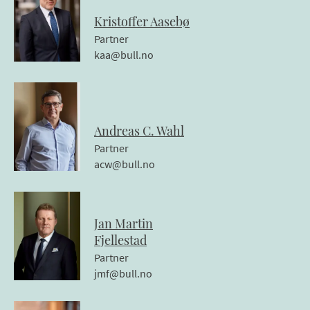
Kristoffer
Aasebø
Partner
kaa@bull.no
Andreas
C.
Wahl
Partner
acw@bull.no
Jan Martin
Fjellestad
Partner
jmf@bull.no