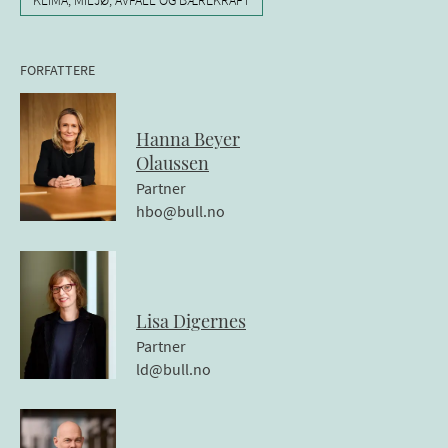
KLIMA, MILJØ, AVFALL OG BÆREKRAFT
FORFATTERE
Hanna
Beyer
Olaussen
Partner
hbo@bull.no
Lisa
Digernes
Partner
ld@bull.no