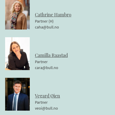
Cathrine
Hambro
Partner (H)
caha@bull.no
Camilla
Raastad
Partner
cara@bull.no
Vegard
Øien
Partner
veoi@bull.no