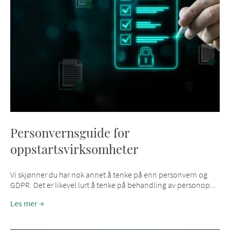
Personvernsguide for
oppstartsvirksomheter
Vi skjønner du har nok annet å tenke på enn personvern og
GDPR. Det er likevel lurt å tenke på behandling av personop...
Les mer