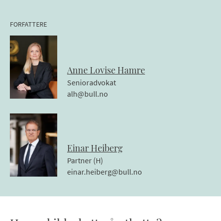
FORFATTERE
Anne Lovise
Hamre
Senioradvokat
alh@bull.no
Einar
Heiberg
Partner (H)
einar.heiberg@bull.no