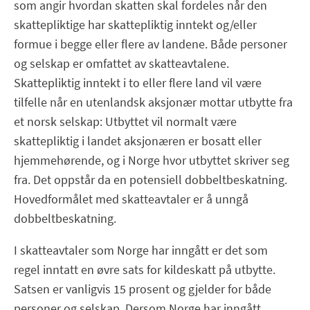
som angir hvordan skatten skal fordeles når den
skattepliktige har skattepliktig inntekt og/eller
formue i begge eller flere av landene. Både personer
og selskap er omfattet av skatteavtalene.
Skattepliktig inntekt i to eller flere land vil være
tilfelle når en utenlandsk aksjonær mottar utbytte fra
et norsk selskap: Utbyttet vil normalt være
skattepliktig i landet aksjonæren er bosatt eller
hjemmehørende, og i Norge hvor utbyttet skriver seg
fra. Det oppstår da en potensiell dobbeltbeskatning.
Hovedformålet med skatteavtaler er å unngå
dobbeltbeskatning.
I skatteavtaler som Norge har inngått er det som
regel inntatt en øvre sats for kildeskatt på utbytte.
Satsen er vanligvis 15 prosent og gjelder for både
personer og selskap. Dersom Norge har inngått