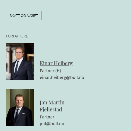
SKATT OG AVGIFT
FORFATTERE
Einar
Heiberg
Partner (H)
einar.heiberg@bull.no
Jan Martin
Fjellestad
Partner
jmf@bull.no