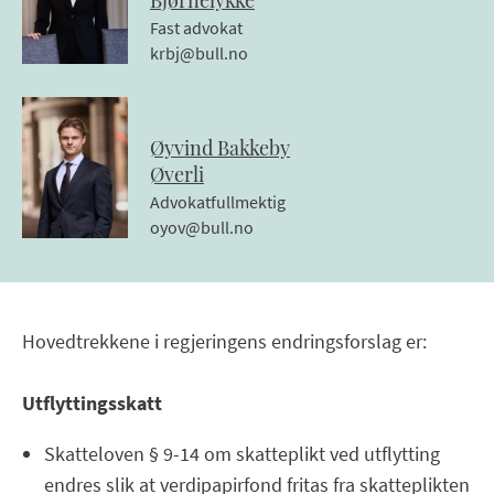
Fast advokat
krbj@bull.no
Øyvind
Bakkeby
Øverli
Advokatfullmektig
oyov@bull.no
Hovedtrekkene i regjeringens endringsforslag er:
Utflyttingsskatt
Skatteloven § 9-14 om skatteplikt ved utflytting
endres slik at verdipapirfond fritas fra skatteplikten