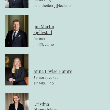
einar.heiberg@bull.no
Jan Martin
Fjellestad
Partner
jmf@bull.no
Anne Lovise
Hamre
Senioradvokat
alh@bull.no
Kristina
Bjørnelykke