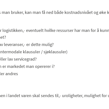
ms man bruker, kan man få ned både kostnadsnivået og øke 
 logistikken,- eventuelt hvilke ressurser har man for å kunne
ået?
 leveranser,- er dette mulig?
intermodale klausuler / sjøklausuler)
ler lav servicegrad?
n er markedet man opererer i?
ler andres
en i landet varen skal sendes til,- uroligheter, mulighet fo