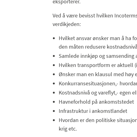
eksporterer.
Ved å være bevisst hvilken Incoter
verdikjeden:
Hvilket ansvar ønsker man å ha for
den måten redusere kostnadsniv
Samlede innkjøp og samsending av
Hvilken transportform er aktuell (
Ønsker man en klausul med høy el
Konkurransesituasjonen,- hvorda
Kostnadsnivå og vareflyt,- egen el
Havneforhold på ankomststedet
Infrastruktur i ankomstlandet
Hvordan er den politiske situasjon
krig etc.