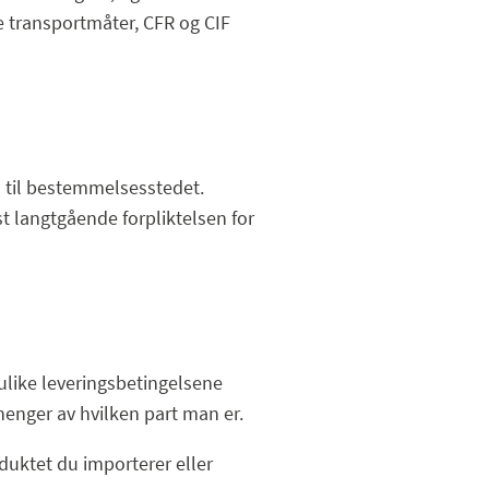
e transportmåter, CFR og CIF
m til bestemmelsesstedet.
t langtgående forpliktelsen for
ulike leveringsbetingelsene
vhenger av hvilken part man er.
duktet du importerer eller