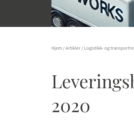
Hjem
/
Artikler
/
Logistikk- og transportre
Leverings
2020