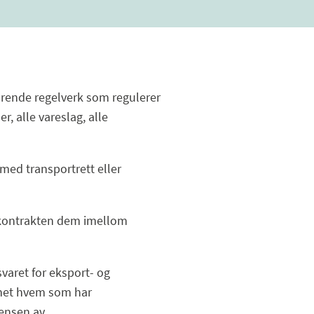
hørende regelverk som regulerer
, alle vareslag, alle
med transportrett eller
e kontrakten dem imellom
varet for eksport- og
annet hvem som har
vensen av