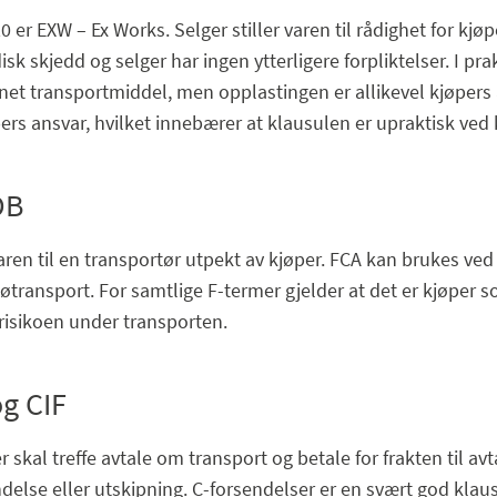
 er EXW – Ex Works. Selger stiller varen til rådighet for kjøp
sk skjedd og selger har ingen ytterligere forpliktelser. I praks
nnet transportmiddel, men opplastingen er allikevel kjøpers 
ers ansvar, hvilket innebærer at klausulen er upraktisk ved 
OB
aren til en transportør utpekt av kjøper. FCA kan brukes v
transport. For samtlige F-termer gjelder at det er kjøper 
isikoen under transporten.
og CIF
r skal treffe avtale om transport og betale for frakten til a
ndelse eller utskipning. C-forsendelser er en svært god klaus