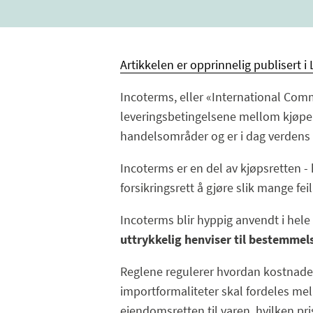
Artikkelen er opprinnelig publisert i 
Incoterms, eller «International Comm
leveringsbetingelsene mellom kjøper o
handelsområder og er i dag verdens 
Incoterms er en del av kjøpsretten -
forsikringsrett å gjøre slik mange feil
Incoterms blir hyppig anvendt i hel
uttrykkelig henviser til bestemmel
Reglene regulerer hvordan kostnader,
importformaliteter skal fordeles mel
eiendomsretten til varen, hvilken pr