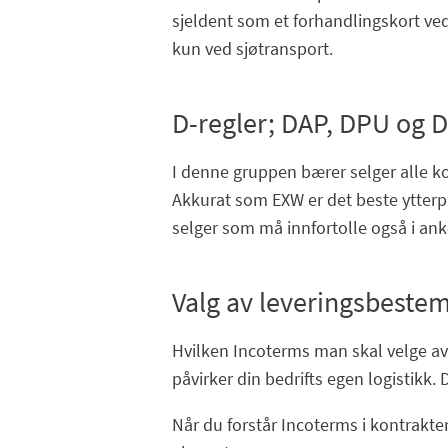
sjeldent som et forhandlingskort ved
kun ved sjøtransport.
D-regler; DAP, DPU og 
I denne gruppen bærer selger alle ko
Akkurat som EXW er det beste ytterpu
selger som må innfortolle også i an
Valg av leveringsbeste
Hvilken Incoterms man skal velge avh
påvirker din bedrifts egen logistikk.
Når du forstår Incoterms i kontrakte