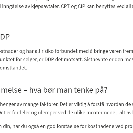
 inngåelse av kjøpsavtaler. CPT og CIP kan benyttes ved all
DDP
stnader og har all risiko forbundet med å bringe varen fre
nktet for selger, er DDP det motsatt. Sistnevnte er den mes
komstlandet.
mmelse – hva bør man tenke på?
enger av mange faktorer. Det er viktig å forstå hvordan de 
 Det er fordeler og ulemper ved de ulike Incotermene,- alt a
n din, har du også en god forståelse for kostnadene ved pro