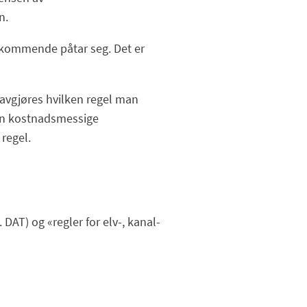
n.
dkommende påtar seg. Det er
 avgjøres hvilken regel man
den kostnadsmessige
regel.
 DAT) og «regler for elv-, kanal-