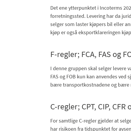
Det ene ytterpunktet i Incoterms 2020
forretningssted. Levering har da juridi
selger som laster kjøpers bil eller a
kjøp er også eksportklareringen kjøp
F-regler; FCA, FAS og F
I denne gruppen skal selger levere v
FAS og FOB kun kan anvendes ved sjø
bære transportkostnadene og bære r
C-regler; CPT, CIP, CFR 
For samtlige C-regler gjelder at selge
har risikoen fra tidspunktet for avse