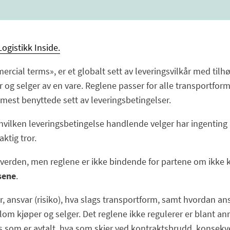
Logistikk Inside.
ercial terms», er et globalt sett av leveringsvilkår med til
g selger av en vare. Reglene passer for alle transportformer
mest benyttede sett av leveringsbetingelser.
 hvilken leveringsbetingelse handlende velger har ingenting 
aktig tror.
e verden, men reglene er ikke bindende for partene om ikk
sene
.
 ansvar (risiko), hva slags transportform, samt hvordan ans
lom kjøper og selger. Det reglene ikke regulerer er blant 
is som er avtalt, hva som skjer ved kontraktsbrudd, konsek