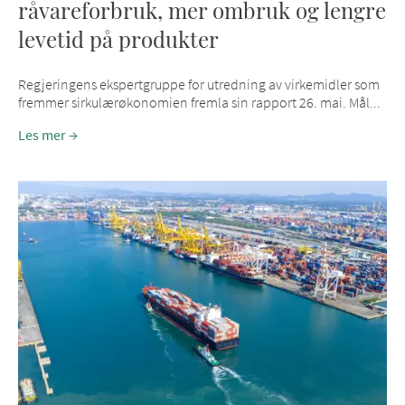
råvareforbruk, mer ombruk og lengre
levetid på produkter
Regjeringens ekspertgruppe for utredning av virkemidler som
fremmer sirkulærøkonomien fremla sin rapport 26. mai. Mål...
Les mer