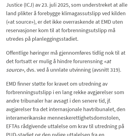
Justice (ICJ) av 23. juli 2025, som understreket at alle
land plikter å forebygge klimagassutslipp ved kilden
(«at source»), er det ikke overraskende at EMD uten
reservasjoner kom til at forbrenningsutslipp må
utredes på planleggingsstadiet.
Offentlige høringer må gjennomføres tidlig nok til at
det fortsatt er mulig å hindre forurensning
«at
source»
, dvs. ved å unnlate utvinning (avsnitt 319).
EMD finner støtte for kravet om utredning av
forbrenningsutslipp i en lang rekke avgjørelser som
andre tribunaler har avsagt i den senere tid, jf.
avgjørelser fra det internasjonale havtribunalet, den
interamerikanske menneskerettighetsdomstolen,
EFTAs rådgivende uttalelse om krav til utredning på
PUD-stadiet og den nylige uttalelsen fra en