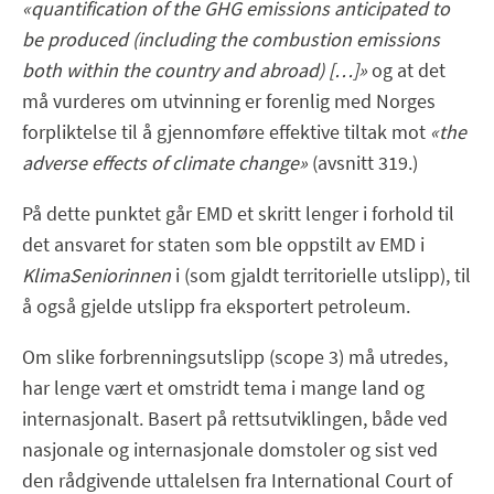
«quantification of the GHG emissions anticipated to
be produced (including the combustion emissions
both within the country and abroad) […]»
og at det
må vurderes om utvinning er forenlig med Norges
forpliktelse til å gjennomføre effektive tiltak mot
«the
adverse effects of climate change»
(avsnitt 319.)
På dette punktet går EMD et skritt lenger i forhold til
det ansvaret for staten som ble oppstilt av EMD i
KlimaSeniorinnen
i (som gjaldt territorielle utslipp), til
å også gjelde utslipp fra eksportert petroleum.
Om slike forbrenningsutslipp (scope 3) må utredes,
har lenge vært et omstridt tema i mange land og
internasjonalt. Basert på rettsutviklingen, både ved
nasjonale og internasjonale domstoler og sist ved
den rådgivende uttalelsen fra International Court of