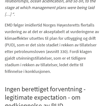
relationships, ocean acidification, and so on, to the
stage at which management plans were being laid
[…] “.
EMD følger imidlertid Norges Høyesteretts flertalls
vurdering av at det er akseptabelt at vurderingene av
klimaeffekter utsettes til plan for utbygging og drift
(PUD), som er det siste stadiet i rekken av tillatelser
etter petroleumsloven (avsnitt 330). Fordi klagen
gjaldt utvinningstillatelser, som er et tidligere
stadium i rekken av tillatelser, ledet dette til
frifinnelse i konklusjonen.
Ingen berettiget forventning -
legitimate expectation - om
godkjennelse av PUD