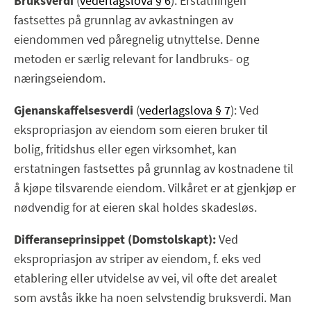
Bruksverdi
(
vederlagslova § 6
): Erstatningen
fastsettes på grunnlag av avkastningen av
eiendommen ved påregnelig utnyttelse. Denne
metoden er særlig relevant for landbruks- og
næringseiendom.
Gjenanskaffelsesverdi
(
vederlagslova § 7
): Ved
ekspropriasjon av eiendom som eieren bruker til
bolig, fritidshus eller egen virksomhet, kan
erstatningen fastsettes på grunnlag av kostnadene til
å kjøpe tilsvarende eiendom. Vilkåret er at gjenkjøp er
nødvendig for at eieren skal holdes skadesløs.
Differanseprinsippet (Domstolskapt):
Ved
ekspropriasjon av striper av eiendom, f. eks ved
etablering eller utvidelse av vei, vil ofte det arealet
som avstås ikke ha noen selvstendig bruksverdi. Man