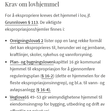
Krav om lovhjemmel
For å ekspropriere kreves det hjemmel i lov, jf.
Grunnloven § 113
. De viktigste
ekspropriasjonshjemler finnes i:
Oreigningslova
§ 2
lister opp en lang rekke formål
det kan eksproprieres til, herunder vei og jernbane,
kraftlinjer, skoler, sykehus og vannforsyning.
Plan- og bygningsloven
kapittel 16 gir kommunal
hjemmel til ekspropriasjon for å gjennomføre
reguleringsplan (
§ 16-2
) (dette er hjemmelen for de
fleste ekspropriasjonsinngrep), og bl.a. til vann- og
avløpsanlegg (
§ 16-4).
Veglova
§§ 49–53 gir veimyndighetene hjemmel til
eiendomsinngrep for bygging, utbedring og drift av
offentlig og privat vei.