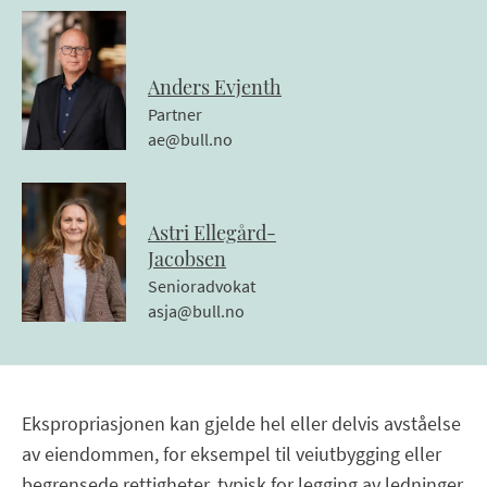
Anders
Evjenth
Partner
ae@bull.no
Astri
Ellegård-
Jacobsen
Senioradvokat
asja@bull.no
Ekspropriasjonen kan gjelde hel eller delvis avståelse
av eiendommen, for eksempel til veiutbygging eller
begrensede rettigheter, typisk for legging av ledninger