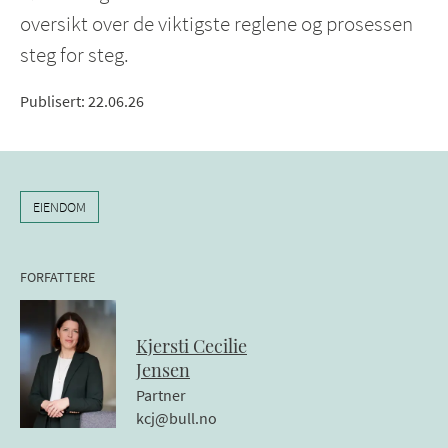
oversikt over de viktigste reglene og prosessen
steg for steg.
Publisert
:
22.06.26
EIENDOM
FORFATTERE
Kjersti
Cecilie
Jensen
Partner
kcj@bull.no