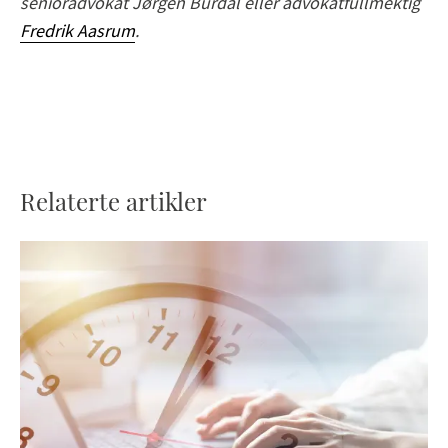
senioradvokat Jørgen Burdal eller advokatfullmektig
Fredrik Aasrum
.
Relaterte artikler