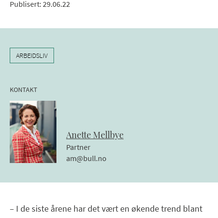
Publisert
:
29.06.22
ARBEIDSLIV
KONTAKT
Anette
Mellbye
Partner
am@bull.no
– I de siste årene har det vært en økende trend blant