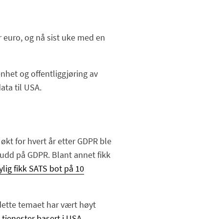
 euro, og nå sist uke med en
het og offentliggjøring av
ata til USA.
 økt for hvert år etter GDPR ble
 brudd på GDPR. Blant annet fikk
ylig fikk SATS bot på 10
 dette temaet har vært høyt
 tjenester basert i USA
.