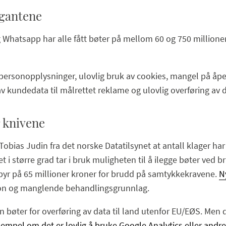
igantene
Whatsapp har alle fått bøter på mellom 60 og 750 millioner
ersonopplysninger, ulovlig bruk av cookies, mangel på åpen
 kundedata til målrettet reklame og ulovlig overføring av d
r knivene
Tobias Judin fra det norske Datatilsynet at antall klager har
net i større grad tar i bruk muligheten til å ilegge bøter ved
byr på 65 millioner kroner for brudd på samtykkekravene.
N
jon og manglende behandlingsgrunnlag.
en bøter for overføring av data til land utenfor EU/EØS. Men
empel om det er lovlig å bruke Google Analytics eller andre