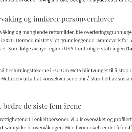
våking og innfører personvernlover
åking og manglende rettsmilder, ble overføringsgrunnlaget
i 2020. Dermed mistet vi et grunnleggende rammeverk for lov
t. Som følge av nye regler i USA trer trolig erstatningen
Da
på beslutningstakerne i EU: Om Meta blir tvunget til å stop
Meta selv uttalt at konsekvensene blir å skru helt av sosi
t bedre de siste fem årene
ttighetene til enkeltpersoner. Vi blir overvåket og profiler
vårt samtykke til overvåkingen. Men hvor enkelt er det å for