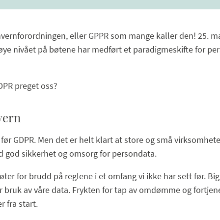
nvernforordningen, eller GPPR som mange kaller den! 25. ma
t høye nivået på bøtene har medført et paradigmeskifte for pe
DPR preget oss?
vern
før GDPR. Men det er helt klart at store og små virksomheter 
ed god sikkerhet og omsorg for persondata.
øter for brudd på reglene i et omfang vi ikke har sett før. Bi
er bruk av våre data. Frykten for tap av omdømme og fortjene
 fra start.