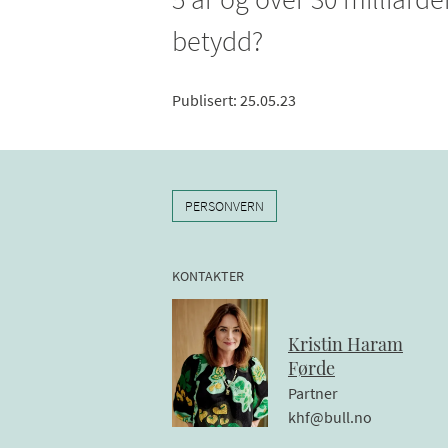
betydd?
Publisert
:
25.05.23
PERSONVERN
KONTAKTER
Kristin
Haram
Førde
Partner
khf@bull.no