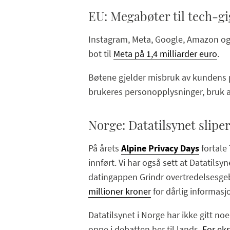
EU: Megabøter til tech-g
Instagram, Meta, Google, Amazon og 
bot til
Meta på 1,4 milliarder euro
.
Bøtene gjelder misbruk av kundens p
brukeres personopplysninger, bruk av
Norge: Datatilsynet slipe
På årets
Alpine Privacy Days
fortale 
innført. Vi har også sett at Datatilsy
datingappen Grindr overtredelsesge
millioner kroner
for dårlig informas
Datatilsynet i Norge har ikke gitt no
oppe i debatten her til lands.
For eks