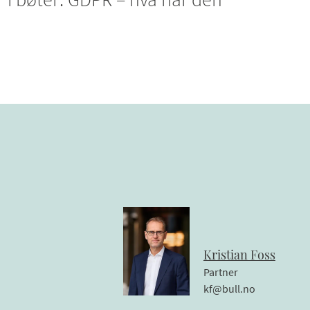
Kristian
Foss
Partner
kf@bull.no