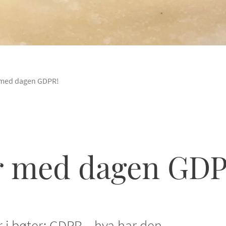
 med dagen GDPR!
r med dagen GDP
er i bøter: GDPR – hva har den