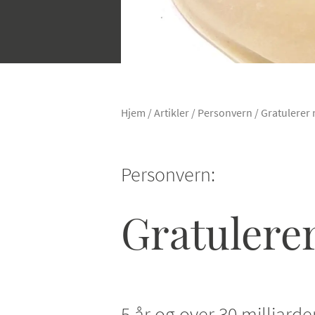
Hjem
/
Artikler
/
Personvern
/
Gratulerer
Personvern:
Gratulere
5 år og over 30 milliard