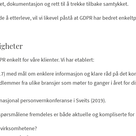
ghet, dokumentasjon og rett til å trekke tilbake samtykket.
e å etterleve, vil vi likevel påstå at GDPR har bedret enkel
igheter
PR enkelt for våre klienter. Vi har etablert:
17) med mål om enklere informasjon og klare råd på det kom
emmer fra ulike bransjer som møter to ganger i året for di
rnasjonal personvernkonferanse i Sveits (2019).
 spørsmålene fremdeles er både aktuelle og kompliserte fo
r virksomhetene?