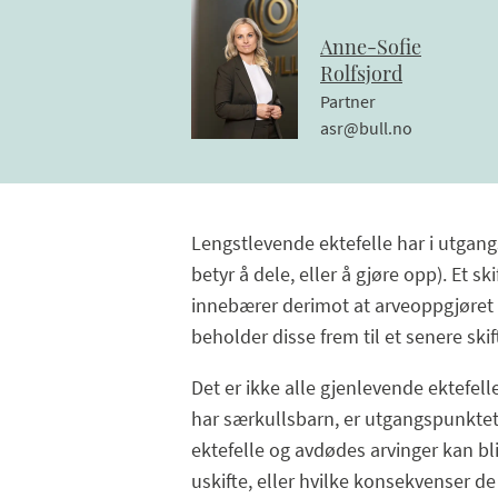
Anne-Sofie
Rolfsjord
Partner
asr@bull.no
Lengstlevende ektefelle har i utgangsp
betyr å dele, eller å gjøre opp). Et 
innebærer derimot at arveoppgjøret e
beholder disse frem til et senere skift
Det er ikke alle gjenlevende ektefelle
har særkullsbarn, er utgangspunktet 
ektefelle og avdødes arvinger kan bli 
uskifte, eller hvilke konsekvenser de