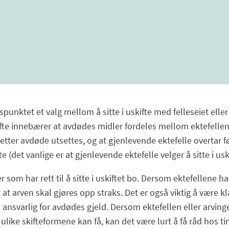
unktet et valg mellom å sitte i uskifte med felleseiet eller f
skifte innebærer at avdødes midler fordeles mellom ektefellen
tter avdøde utsettes, og at gjenlevende ektefelle overtar f
e (det vanlige er at gjenlevende ektefelle velger å sitte i uski
r som har rett til å sitte i uskiftet bo. Dersom ektefellene 
at arven skal gjøres opp straks. Det er også viktig å være k
ansvarlig for avdødes gjeld. Dersom ektefellen eller arvingene 
 ulike skifteformene kan få, kan det være lurt å få råd hos ti