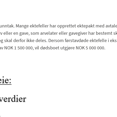
unntak. Mange ektefeller har opprettet ektepakt med avtale 
rv eller en gave, som arvelater eller gavegiver har bestemt s
og skal derfor ikke deles. Dersom førstavdøde ektefelle i ek
i av NOK 1 500 000, vil dødsboet utgjøre NOK 5 000 000.