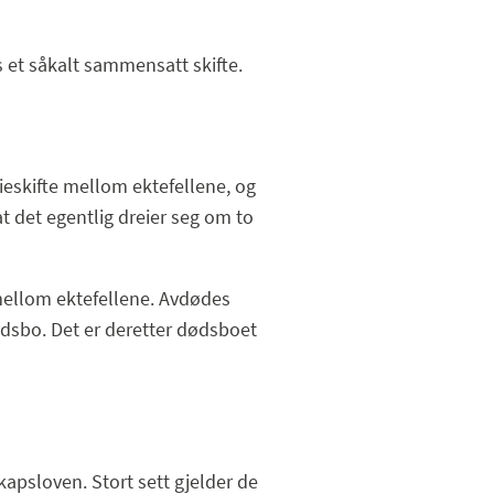
s et såkalt sammensatt skifte.
seieskifte mellom ektefellene, og
 det egentlig dreier seg om to
t mellom ektefellene. Avdødes
ødsbo. Det er deretter dødsboet
kapsloven. Stort sett gjelder de