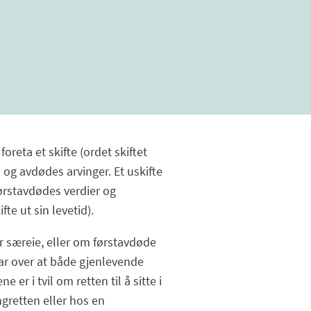
oreta et skifte (ordet skiftet
 og avdødes arvinger. Et uskifte
ørstavdødes verdier og
fte ut sin levetid).
har særeie, eller om førstavdøde
lar over at både gjenlevende
er i tvil om retten til å sitte i
ngretten eller hos en