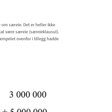
om særeie. Det er heller ikke
kal være særeie (særeieklausul).
sempelet ovenfor i tillegg hadde