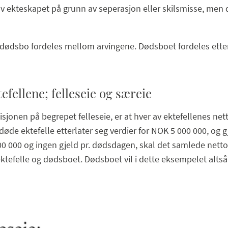
ekteskapet på grunn av seperasjon eller skilsmisse, men d
es dødsbo fordeles mellom arvingene. Dødsboet fordeles etter
efellene; felleseie og særeie
sjonen på begrepet felleseie, er at hver av ektefellenes net
vdøde ektefelle etterlater seg verdier for NOK 5 000 000, og
00 000 og ingen gjeld pr. dødsdagen, skal det samlede nett
ktefelle og dødsboet. Dødsboet vil i dette eksempelet altså