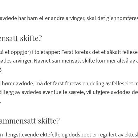
g avdøde har barn eller andre arvinger, skal det gjennomføre
satt skifte?
så et oppgjør) i to etapper: Først foretas det et såkalt felle
ødes arvinger. Navnet sammensatt skifte kommer altså av at
.
tilhører avdøde, må det først foretas en deling av felleseie
 tillegg av avdødes eventuelle særeie, vil utgjøre avdødes d
.
 sammensatt skifte?
lom lengstlevende ektefelle og dødsboet er regulert av ektes