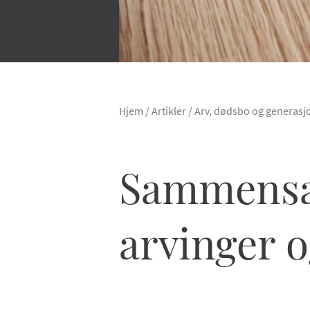
Hjem
/
Artikler
/
Arv, dødsbo og generasj
Sammensatt
arvinger o