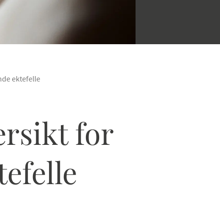
nde ektefelle
rsikt for
efelle