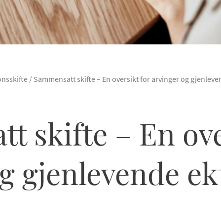
onsskifte
/
Sammensatt skifte – En oversikt for arvinger og gjenleve
 skifte – En ove
g gjenlevende ekt