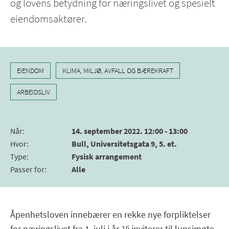
og lovens betydning for næringslivet og spesielt
eiendomsaktører.
EIENDOM
KLIMA, MILJØ, AVFALL OG BÆREKRAFT
ARBEIDSLIV
Når
:
14. september 2022. 12:00 - 13:00
Hvor
:
Bull, Universitetsgata 9, 5. et.
Type
:
Fysisk arrangement
Passer for
:
Alle
Åpenhetsloven innebærer en rekke nye forpliktelser
for næringslivet fra 1. juli i år. Vi inviterer til lunsjmøte