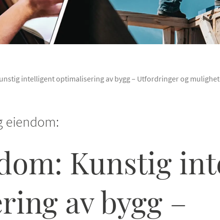
nstig intelligent optimalisering av bygg – Utfordringer og mulighet
g eiendom:
dom: Kunstig int
ring av bygg –