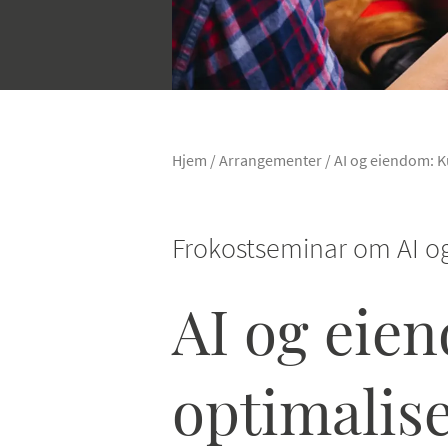
Hjem
/
Arrangementer
/
AI og eiendom: Ku
Frokostseminar om AI o
AI og eien
optimalise