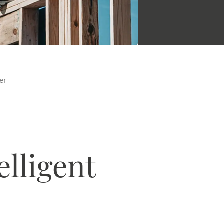
er
elligent