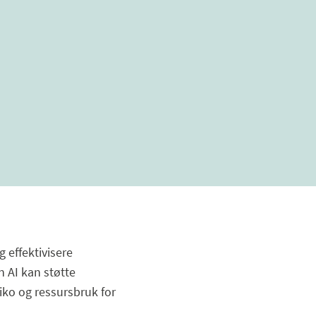
g effektivisere
n AI kan støtte
iko og ressursbruk for