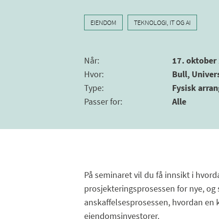
EIENDOM
TEKNOLOGI, IT OG AI
Når
:
17. oktober 
Hvor
:
Bull, Univer
Type
:
Fysisk arra
Passer for
:
Alle
På seminaret vil du få innsikt i hvor
prosjekteringsprosessen for nye, og 
anskaffelsesprosessen, hvordan en ka
eiendomsinvestorer.