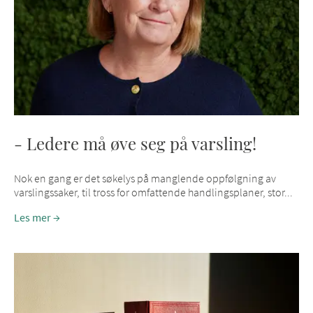
- Ledere må øve seg på varsling!
Nok en gang er det søkelys på manglende oppfølgning av
varslingssaker, til tross for omfattende handlingsplaner, stor...
Les mer