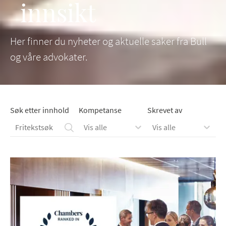
innsikt
Her finner du nyheter og aktuelle saker fra Bull
og våre advokater.
Søk etter innhold
Kompetanse
Skrevet av
Vis alle
Vis alle