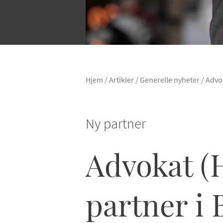
Hjem
/
Artikler
/
Generelle nyheter
/
Advok
Ny partner
Advokat (H
partner i B