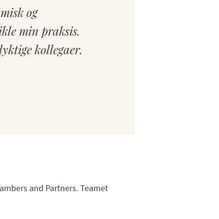
amisk og
vikle min praksis.
dyktige kollegaer.
Chambers and Partners. Teamet