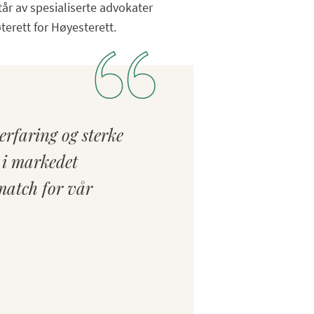
år av spesialiserte advokater
terett for Høyesterett.
erfaring og sterke
n i markedet
 match for vår