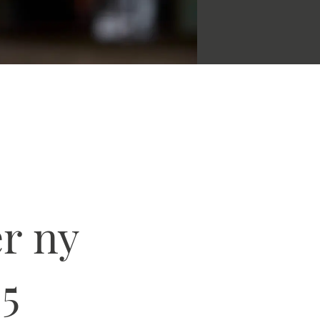
er ny
25