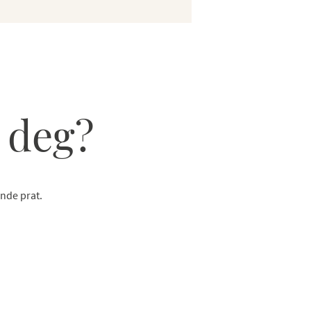
 deg?
ende prat.