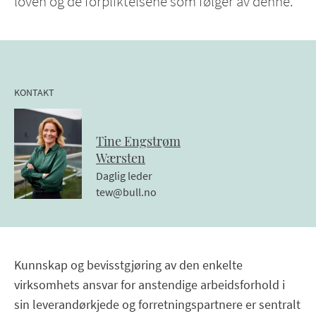
loven og de forpliktelsene som følger av denne.
KONTAKT
Tine
Engstrøm
Wærsten
Daglig leder
tew@bull.no
Kunnskap og bevisstgjøring av den enkelte
virksomhets ansvar for anstendige arbeidsforhold i
sin leverandørkjede og forretningspartnere er sentralt