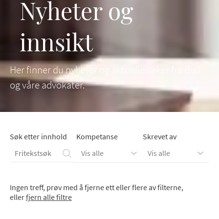
Nyheter og
innsikt
Her finner du nyheter og aktuelle saker fra Bull
og våre advokater.
Søk etter innhold
Kompetanse
Skrevet av
Vis alle
Vis alle
Ingen treff, prøv med å fjerne ett eller flere av filterne,
eller
fjern alle filtre