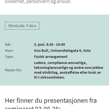
sikkerhet, personvern og ansvar.
TEKNOLOGI, IT OG AI
Når
:
3. juni. 8:30 - 10:45
Hvor
:
Hos Bull, Universitetsgata 9, Oslo
Type
:
Fysisk arrangement
Ledere, compliance-ansvarlige,
teknologiansvarlige og andre som jobber
Passer for
:
med utvikling, anskaffelse eller bruk av
KI i virksomheten.
Her finner du presentasjonen fra
seminaret 03.06.26: