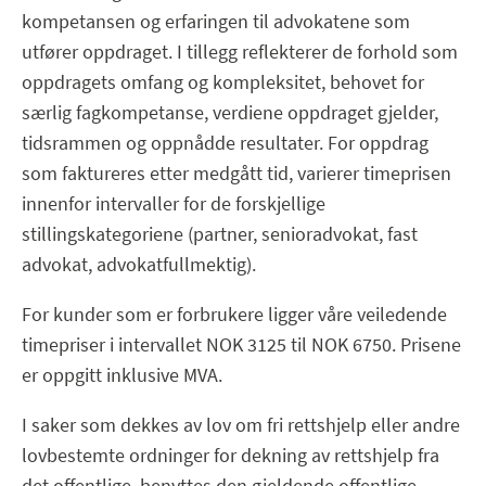
kompetansen og erfaringen til advokatene som
utfører oppdraget. I tillegg reflekterer de forhold som
oppdragets omfang og kompleksitet, behovet for
særlig fagkompetanse, verdiene oppdraget gjelder,
tidsrammen og oppnådde resultater. For oppdrag
som faktureres etter medgått tid, varierer timeprisen
innenfor intervaller for de forskjellige
stillingskategoriene (partner, senioradvokat, fast
advokat, advokatfullmektig).
For kunder som er forbrukere ligger våre veiledende
timepriser i intervallet NOK 3125 til NOK 6750. Prisene
er oppgitt inklusive MVA.
I saker som dekkes av lov om fri rettshjelp eller andre
lovbestemte ordninger for dekning av rettshjelp fra
det offentlige, benyttes den gjeldende offentlige