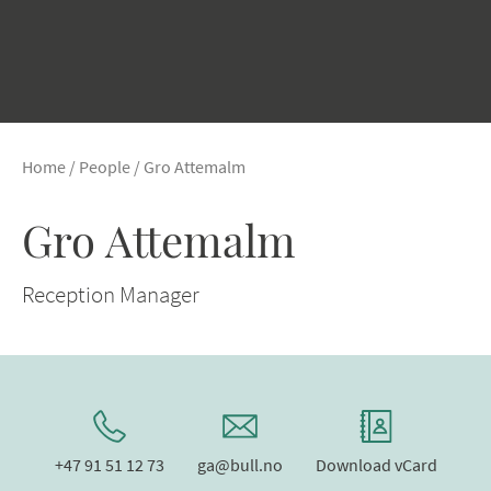
Home
/
People
/
Gro Attemalm
Gro Attemalm
Reception Manager
+47 91 51 12 73
ga@bull.no
Download vCard